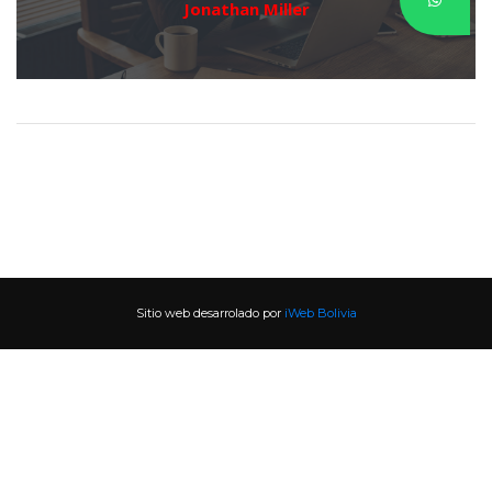
Jonathan Miller
Sitio web desarrolado por 
iWeb Bolivia