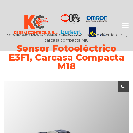
 > 
 > 
Kedem Control S.R.L.
Producto
Sensor fotoeléctrico E3F1, 
carcasa compacta M18
Sensor Fotoeléctrico 
E3F1, Carcasa Compacta 
M18