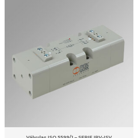
Válvulas ISO 5599/1 – SERIE IPV-ISV