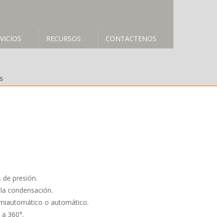
VICIOS
RECURSOS
CONTACTENOS
e
 de presión.
la condensación.
emiautomático o automático.
 a 360°.